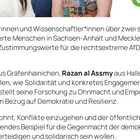
st*innen und Wissenschaftler*innen über zwei
gierte Menschen in Sachsen-Anhalt und Meck
ustimmungswerte für die rechtsextreme Af
us Gräfenhainichen,
Razan al Assmy
aus Hall
len, wie Solidarität und konkretes Engagemen
stellt seine Forschung zu Ohnmacht und Empo
in Bezug auf Demokratie und Resilienz.
lohnt, Konflikte einzugehen und der öffentlich
endes Beispiel für die Gegenmacht der demok
erteidigen und solidarisch sein wollen.