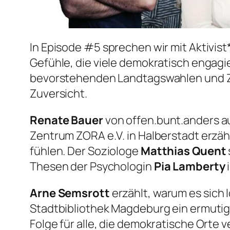
In Episode #5 sprechen wir mit Aktivi
Gefühle, die viele demokratisch enga
bevorstehenden Landtagswahlen und Z
Zuversicht.
Renate Bauer
von offen.bunt.anders a
Zentrum ZORA e.V. in Halberstadt erzäh
fühlen. Der Soziologe
Matthias Quent
Thesen der Psychologin
Pia Lamberty
Arne Semsrott
erzählt, warum es sich 
Stadtbibliothek Magdeburg ein ermutig
Folge für alle, die demokratische Orte v