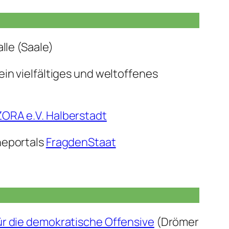
lle (Saale)
 ein vielfältiges und weltoffenes
ZORA e.V. Halberstadt
cheportals
FragdenStaat
für die demokratische Offensive
(Drömer