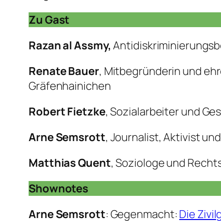
Zu Gast
Razan al Assmy,
Antidiskriminierungsber
Renate Bauer
, Mitbegründerin und ehr
Gräfenhainichen
Robert Fietzke
, Sozialarbeiter und G
Arne Semsrott
, Journalist, Aktivist 
Matthias Quent
, Soziologe und Rech
Shownotes
Arne Semsrott
: Gegenmacht:
Die Zivi