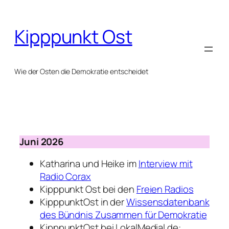
Zum
Inhalt
Kipppunkt Ost
springen
Wie der Osten die Demokratie entscheidet
Juni 2026
Katharina und Heike im
Interview mit
Radio Corax
Kipppunkt Ost bei den
Freien Radios
KipppunktOst in der
Wissensdatenbank
des Bündnis Zusammen für Demokratie
KipppunktOst bei LokalMedial.de: